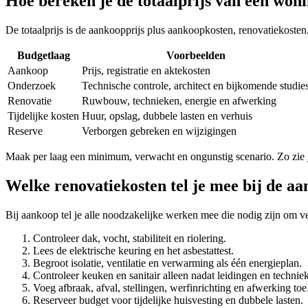
Hoe bereken je de totaalprijs van een woni
De totaalprijs is de aankoopprijs plus aankoopkosten, renovatiekoste
Budgetlaag
Voorbeelden
Aankoop
Prijs, registratie en aktekosten
Onderzoek
Technische controle, architect en bijkomende studie
Renovatie
Ruwbouw, technieken, energie en afwerking
Tijdelijke kosten
Huur, opslag, dubbele lasten en verhuis
Reserve
Verborgen gebreken en wijzigingen
Maak per laag een minimum, verwacht en ongunstig scenario. Zo zie j
Welke renovatiekosten tel je mee bij de a
Bij aankoop tel je alle noodzakelijke werken mee die nodig zijn om v
Controleer dak, vocht, stabiliteit en riolering.
Lees de elektrische keuring en het asbestattest.
Begroot isolatie, ventilatie en verwarming als één energieplan.
Controleer keuken en sanitair alleen nadat leidingen en techniek
Voeg afbraak, afval, stellingen, werfinrichting en afwerking toe
Reserveer budget voor tijdelijke huisvesting en dubbele lasten.