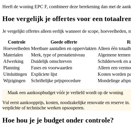
Heeft de woning EPC F, combineer deze berekening dan met de aan
Hoe vergelijk je offertes voor een totaalre
Je vergelijkt offertes alleen eerlijk wanneer de scope, hoeveelheden, 
Controle
Goede offerte
Ri
Hoeveelheden
Meetbare aantallen en oppervlakten
Alleen één totaal
Materialen
Merk, type of prestatieniveau
Algemene termen 
Afwerking
Duidelijk omschreven
Schilderwerk en a
Planning
Fases en voorwaarden
Alleen een vermoe
Uitsluitingen
Expliciete lijst
Kosten worden pas
Wijzigingen
Schriftelijke prijsprocedure
Mondelinge afspr
Maak een aankoopbudget vóór je verliefd wordt op de woning
Vul eerst aankoopprijs, kosten, noodzakelijke renovatie en reserve 
verplichte of technische werken opsouperen.
Hoe hou je je budget onder controle?