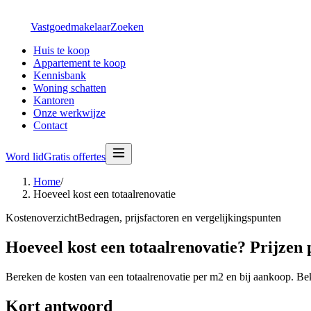
Vastgoedmakelaar
Zoeken
Huis te koop
Appartement te koop
Kennisbank
Woning schatten
Kantoren
Onze werkwijze
Contact
Word lid
Gratis offertes
Home
/
Hoeveel kost een totaalrenovatie
Kostenoverzicht
Bedragen, prijsfactoren en vergelijkingspunten
Hoeveel kost een totaalrenovatie? Prijzen 
Bereken de kosten van een totaalrenovatie per m2 en bij aankoop. Bek
Kort antwoord